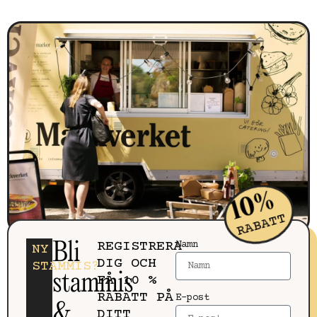
10%
RABATT
Bli
REGISTRERA
Namn
NY
DIG OCH
STAMMIS?
stammis
FÅ 10 %
RABATT PÅ
E-post
&
DITT