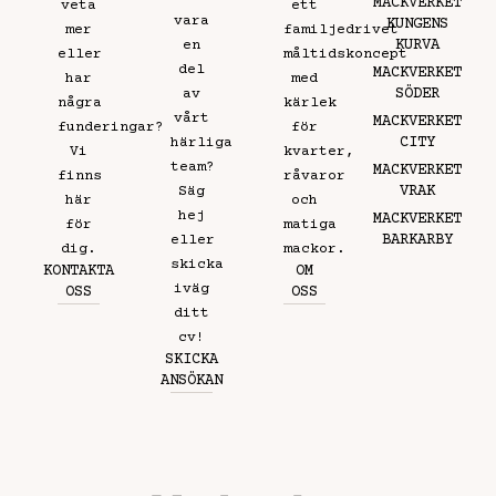
MACKVERKET
veta
ett
vara
KUNGENS
mer
familjedrivet
KURVA
en
eller
måltidskoncept
del
MACKVERKET
har
med
SÖDER
av
några
kärlek
vårt
MACKVERKET
funderingar?
för
CITY
härliga
Vi
kvarter,
team?
MACKVERKET
finns
råvaror
VRAK
Säg
här
och
hej
MACKVERKET
för
matiga
BARKARBY
eller
dig.
mackor.
skicka
KONTAKTA
OM
iväg
OSS
OSS
ditt
cv!
SKICKA
ANSÖKAN