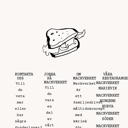
KONTAKTA
JOBBA
OM
VÅRA
OSS
PÅ
MACKVERKET
RESTAURANGE
MACKVERKET
MACKVERKET
Vill
Mackverket
Vill
MARIEVIK
du
är
du
MACKVERKET
veta
ett
vara
KUNGENS
mer
familjedrivet
KURVA
en
eller
måltidskoncept
del
MACKVERKET
har
med
SÖDER
av
några
kärlek
vårt
MACKVERKET
funderingar?
för