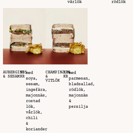
vårlök
rödlök
AUBERGINE
135
CHAMPINJON
135
med
med
& SESAM
KR
&
KR
soya,
parmesan,
VITLÖK
sesam,
bladsallad,
ingefära,
rödlök,
majonnäs,
majonnäs
rostad
&
lök,
persilja
vårlök,
chili
&
koriander