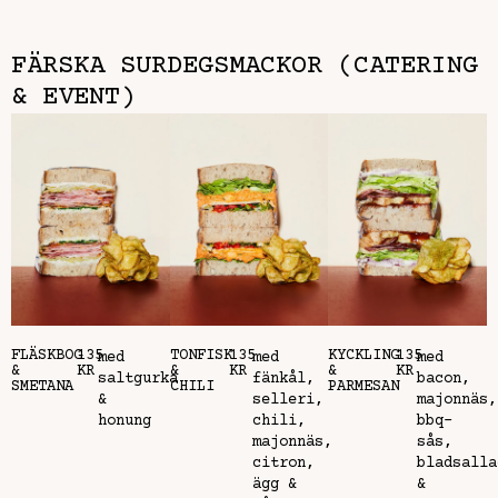
FÄRSKA SURDEGSMACKOR (CATERING
& EVENT)
FLÄSKBOG
135
TONFISK
135
KYCKLING
135
med
med
med
&
KR
&
KR
&
KR
saltgurka
fänkål,
bacon,
SMETANA
CHILI
PARMESAN
&
selleri,
majonnäs,
honung
chili,
bbq-
majonnäs,
sås,
citron,
bladsalla
ägg &
&