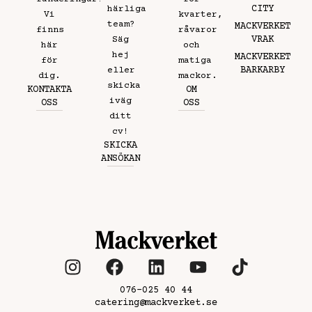
CITY
härliga
Vi
kvarter,
team?
MACKVERKET
finns
råvaror
VRAK
Säg
här
och
hej
MACKVERKET
för
matiga
BARKARBY
eller
dig.
mackor.
skicka
KONTAKTA
OM
iväg
OSS
OSS
ditt
cv!
SKICKA
ANSÖKAN
076-025 40 44
catering@mackverket.se