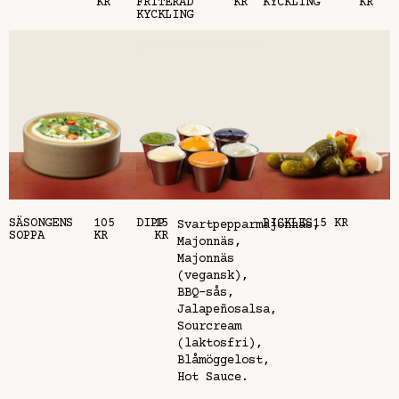
KR
FRITERAD
KR
KYCKLING
KR
KYCKLING
SÄSONGENS
105
DIPP
15
PICKLES
15 KR
Svartpepparmajonnäs,
SOPPA
KR
KR
Majonnäs,
Majonnäs
(vegansk),
BBQ-sås,
Jalapeñosalsa,
Sourcream
(laktosfri),
Blåmöggelost,
Hot Sauce.