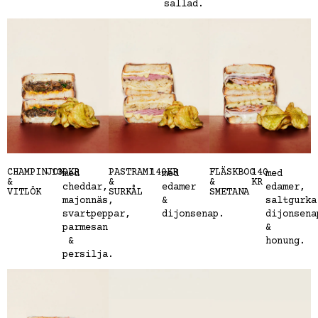
sallad.
CHAMPINJON
130KR
PASTRAMI
140KR
FLÄSKBOG
140
med
med
med
&
&
&
KR
cheddar,
edamer
edamer,
VITLÖK
SURKÅL
SMETANA
majonnäs,
&
saltgurka
svartpeppar,
dijonsenap.
dijonsena
parmesan
&
&
honung.
persilja.