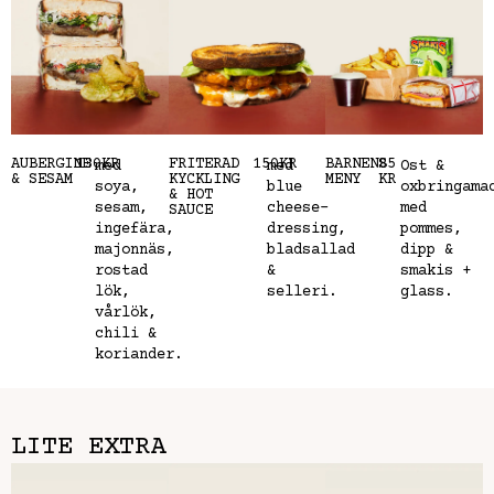
AUBERGINE
130KR
FRITERAD
150KR
BARNENS
85
med
med
Ost &
& SESAM
KYCKLING
MENY
KR
soya,
blue
oxbringama
& HOT
sesam,
cheese-
med
SAUCE
ingefära,
dressing,
pommes,
majonnäs,
bladsallad
dipp &
rostad
&
smakis +
lök,
selleri.
glass.
vårlök,
chili &
koriander.
LITE EXTRA