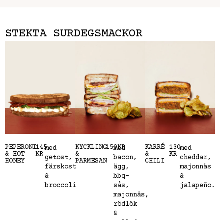
STEKTA SURDEGSMACKOR
PEPERONI
145
KYCKLING
150KR
KARRÉ
130
med
med
med
& HOT
KR
&
&
KR
getost,
bacon,
cheddar,
HONEY
PARMESAN
CHILI
färskost
ägg,
majonnäs
&
bbq-
&
broccoli
sås,
jalapeño.
majonnäs,
rödlök
&