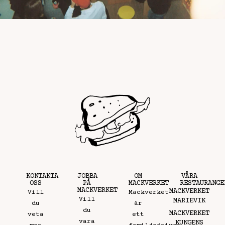
KONTAKTA
JOBBA
OM
VÅRA
OSS
PÅ
MACKVERKET
RESTAURANGE
MACKVERKET
MACKVERKET
Vill
Mackverket
Vill
MARIEVIK
du
är
du
MACKVERKET
veta
ett
vara
KUNGENS