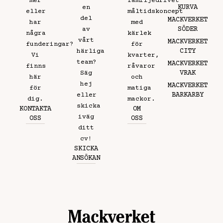
mer
familjedrivet
KURVA
en
eller
måltidskoncept
del
MACKVERKET
har
med
SÖDER
av
några
kärlek
vårt
MACKVERKET
funderingar?
för
CITY
härliga
Vi
kvarter,
team?
MACKVERKET
finns
råvaror
VRAK
Säg
här
och
hej
MACKVERKET
för
matiga
BARKARBY
eller
dig.
mackor.
skicka
KONTAKTA
OM
iväg
OSS
OSS
ditt
cv!
SKICKA
ANSÖKAN